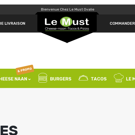
Bienvenue Chez Le Must Ovalie
Un
OBLIGATOIRE
MOT DE PASSE
*
DE LIVRAISON
COMMANDER 
pa
SE SOUVENIR DE MOI
SE CONNECTER
& PROMO
Mot de passe perdu ?
HEESE NAAN
BURGERS
TACOS
LE 
LES