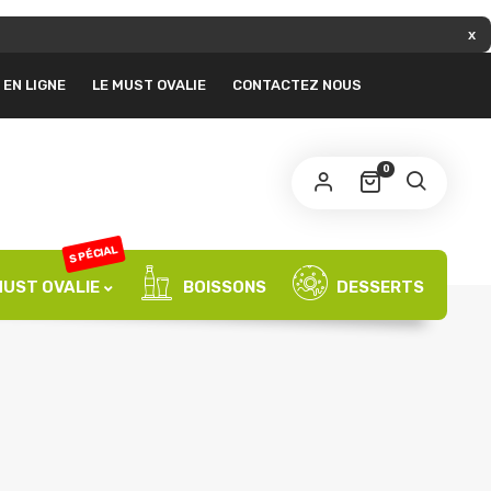
 lien permettant de définir un nouveau mot de
EN LIGNE
LE MUST OVALIE
CONTACTEZ NOUS
sse sera envoyé à votre adresse e-mail.
S’INSCRIRE
0
SPÉCIAL
MUST OVALIE
BOISSONS
DESSERTS