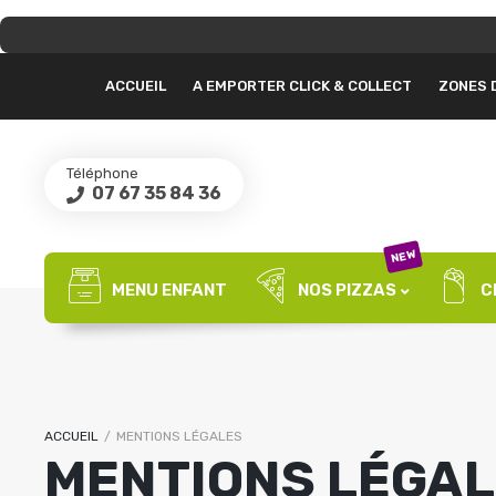
ACCUEIL
A EMPORTER CLICK & COLLECT
ZONES 
Téléphone
07 67 35 84 36
NEW
MENU ENFANT
NOS PIZZAS
C
ACCUEIL
/
MENTIONS LÉGALES
MENTIONS LÉGA