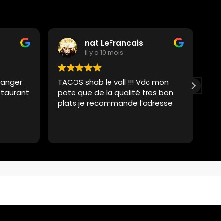
nat LeFrancais
il y a 10 mois
manger
TACOS shab le vall !!! Vdc mon
Le
estaurant
pote que de la qualité tres bon
po
plats je recommande l’adresse
pr
to