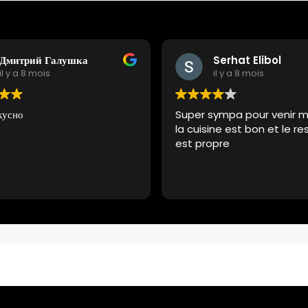
Дмитрий Галушка
Serhat Elibol
il y a 8 mois
il y a 8 mois
кусно
Super sympa pour venir 
la cuisine est bon et le r
est propre