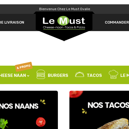
Bienvenue Chez Le Must Ovalie
Un
OBLIGATOIRE
MOT DE PASSE
*
DE LIVRAISON
COMMANDER 
pa
SE SOUVENIR DE MOI
SE CONNECTER
& PROMO
Mot de passe perdu ?
HEESE NAAN
BURGERS
TACOS
LE 