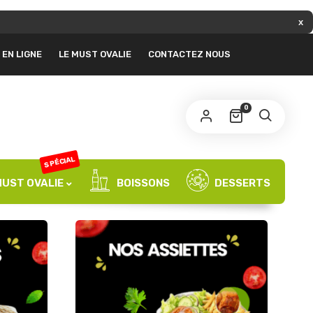
 lien permettant de définir un nouveau mot de
EN LIGNE
LE MUST OVALIE
CONTACTEZ NOUS
sse sera envoyé à votre adresse e-mail.
S’INSCRIRE
0
SPÉCIAL
MUST OVALIE
BOISSONS
DESSERTS