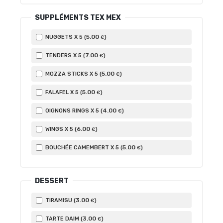
SUPPLÉMENTS TEX MEX
5
.00
NUGGETS X 5 (
)
€
7
.00
TENDERS X 5 (
)
€
5
.00
MOZZA STICKS X 5 (
)
€
5
.00
FALAFEL X 5 (
)
€
4
.00
OIGNONS RINGS X 5 (
)
€
6
.00
WINGS X 5 (
)
€
5
.00
BOUCHÉE CAMEMBERT X 5 (
)
€
DESSERT
3
.00
TIRAMISU (
)
€
3
.00
TARTE DAIM (
)
€