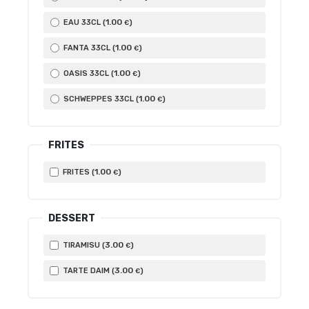
1
.00
EAU 33CL (
)
€
1
.00
FANTA 33CL (
)
€
1
.00
OASIS 33CL (
)
€
1
.00
SCHWEPPES 33CL (
)
€
FRITES
1
.00
FRITES (
)
€
DESSERT
3
.00
TIRAMISU (
)
€
3
.00
TARTE DAIM (
)
€