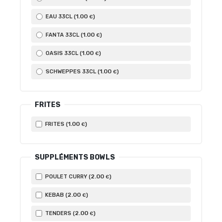
1
.00
EAU 33CL (
)
€
1
.00
FANTA 33CL (
)
€
1
.00
OASIS 33CL (
)
€
1
.00
SCHWEPPES 33CL (
)
€
FRITES
1
.00
FRITES (
)
€
SUPPLÉMENTS BOWLS
2
.00
POULET CURRY (
)
€
2
.00
KEBAB (
)
€
2
.00
TENDERS (
)
€