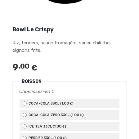
Bowl Le Crispy
Riz, tenders, sauce fromagère, sauce chili thai,
oignons frits.
9
.00
€
BOISSON
Choisissez-en 1.
1
.00
COCA-COLA 33CL (
)
€
1
.00
COCA-COLA ZÉRO 33CL (
)
€
1
.00
ICE TEA 33CL (
)
€
1
.00
PERRIER 33CL (
)
€