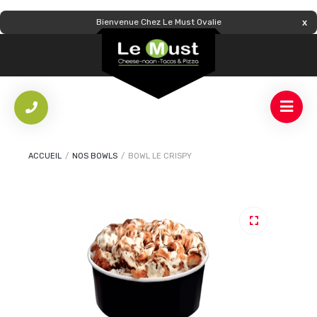
Bienvenue Chez Le Must Ovalie
ACCUEIL
/
NOS BOWLS
/
BOWL LE CRISPY