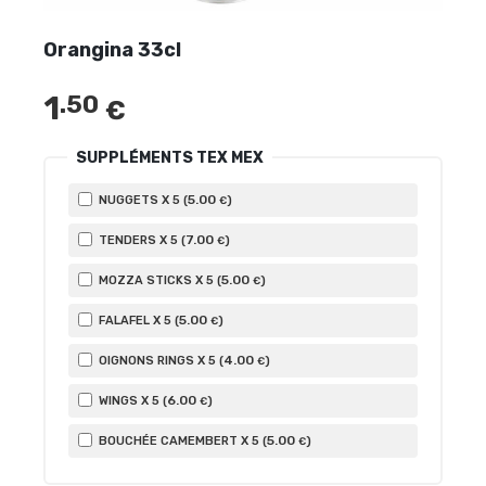
Orangina 33cl
1
.50
€
SUPPLÉMENTS TEX MEX
5
.00
NUGGETS X 5 (
)
€
7
.00
TENDERS X 5 (
)
€
5
.00
MOZZA STICKS X 5 (
)
€
5
.00
FALAFEL X 5 (
)
€
4
.00
OIGNONS RINGS X 5 (
)
€
6
.00
WINGS X 5 (
)
€
5
.00
BOUCHÉE CAMEMBERT X 5 (
)
€